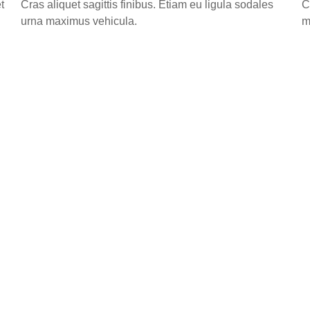
t
Cras aliquet sagittis finibus. Etiam eu ligula sodales
C
urna maximus vehicula.
m