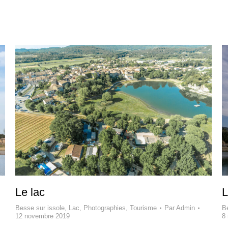
Le lac
L
Besse sur issole
,
Lac
,
Photographies
,
Tourisme
Par
Admin
B
12 novembre 2019
8